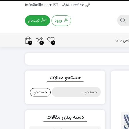
info@allk1.com
09151232443
ورود
ثبت‌نام
اس با ما
0
0
0
جستجو مقالات
جستجو
برای:
دسته بندی مقالات