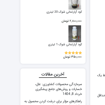
بود.
کود آپارتمانی شوک 20 لیتری
2,800,000
تومان
کود آپارتمانی شوک 1 لیتری
350,000
تومان
5.00
نمره
از 5
آخرین مقالات
قط یک
سرمازدگی محصولات کشاورزی: علل،
خسارات و روش‌های جامع پیشگیری
خرداد 8, 1404
حداقل
راهکارهای مؤثر برای درشت کردن محصول به