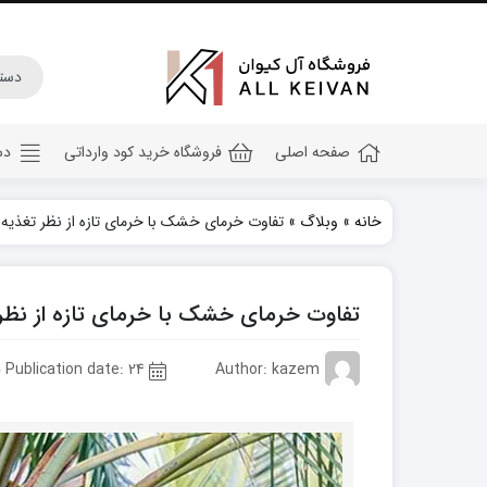
صفحه اصلی
فروشگاه خرید کود وارداتی
دس
خانه
»
وبلاگ
»
تفاوت خرمای خشک با خرمای تازه از نظر تغذیه
کود هیومیک اسید
کود جلبک دریایی
تفاوت خرمای خشک با خرمای تازه از نظر 
کود کامل ۲۰ ۲۰ ۲۰
کود npk
Author: kazem
Publication date: 24 فروردین 1402
کود آهن
کود پتاس
کود فسفر بالا
کود گلدهی(کود ۱۲ ۱۲ ۳۶)
کود آمینو اسید