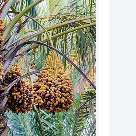
کود فروت ست
کود گیاهان آپارتمانی