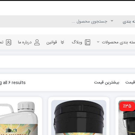
ته بندی محصولات
وبلاگ
قوانین
درباره ما
تم
قیمت
بیشترین قیمت
 all 6 results
٪35