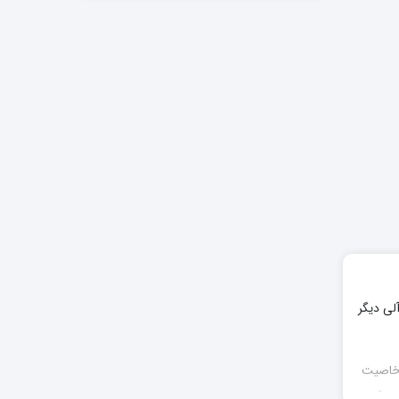
لی دیگر
 خاصیت
ن، کود