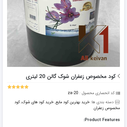
کود مخصوص زعفران شوک گالن 20 لیتری
کد انحصاری محصول :
za-20
5.00
2
امتیاز
از 5 امتیاز
دسته بندی ها:
خرید بهترین کود مایع
,
خرید کود های شوک
,
کود
مشتری
مخصوص زعفران
Product Features: