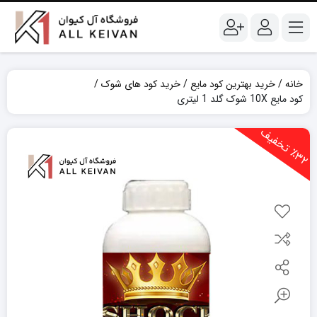
خانه
خرید بهترین کود مایع
خرید کود های شوک
کود مایع 10X شوک گلد 1 لیتری
3
2
ت
خ
ف
ی
٪
ف