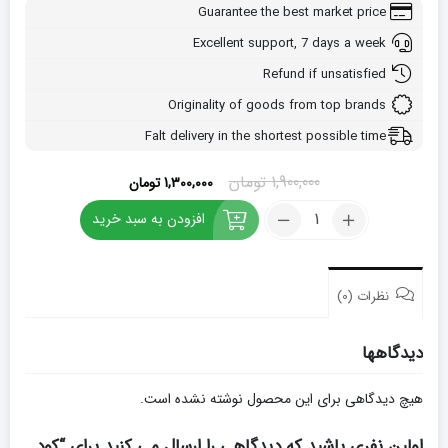
Guarantee the best market price
Excellent support, 7 days a week
Refund if unsatisfied
Originality of goods from top brands
Falt delivery in the shortest possible time
قیمت
قیمت
1,900,000
تومان
1,300,000
تومان
اصلی:
فعلی:
کود
افزودن به سبد خرید
1,900,000 تومان
1,300,000 تومان.
مایع
بود.
10X
شوک
گلد
نظرات (0)
1
لیتری
دیدگاهها
تعداد
هیچ دیدگاهی برای این محصول نوشته نشده است.
اولین نفری باشید که دیدگاهی را ارسال می کنید برای “کود