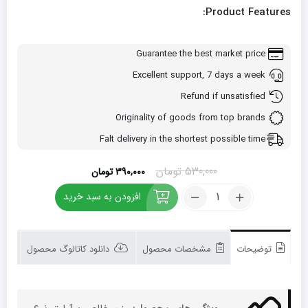
Product Features:
Guarantee the best market price
Excellent support, 7 days a week
Refund if unsatisfied
Originality of goods from top brands
Falt delivery in the shortest possible time
قیمت
قیمت
530,000
تومان
390,000
تومان
اصلی:
فعلی:
کود
افزودن به سبد خرید
530,000 تومان
390,000 تومان.
مخصوص
بود.
گوجه
فرنگی
شوک
توضیحات
مشخصات محصول
دانلود کاتالوگ محصول
1
لیتری
تعداد