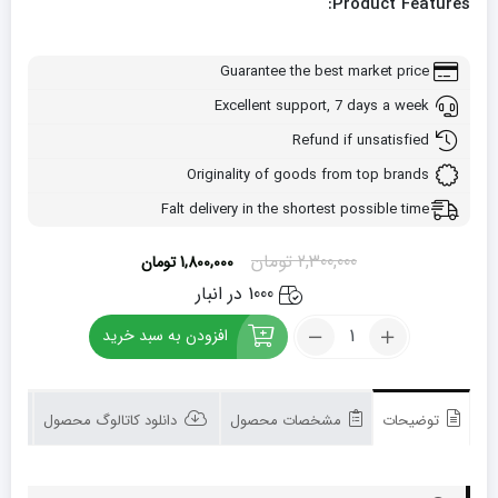
Product Features:
Guarantee the best market price
Excellent support, 7 days a week
Refund if unsatisfied
Originality of goods from top brands
Falt delivery in the shortest possible time
قیمت
قیمت
2,300,000
تومان
1,800,000
تومان
اصلی:
فعلی:
1000 در انبار
2,300,000 تومان
1,800,000 تومان.
کود
بود.
افزودن به سبد خرید
مخصوص
زعفران
شوک
5
توضیحات
مشخصات محصول
دانلود کاتالوگ محصول
لیتری
تعداد