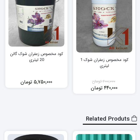
کود مخصوص زعفران شوک گالن
20 لیتری
کود مخصوص زعفران شوک 1
لیتری
5,750,000
تومان
600,000
تومان
440,000
تومان
قیمت
قیمت
فعلی:
اصلی:
440,000 تومان.
600,000 تومان
بود.
Related Produts