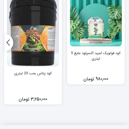
کود فولویک اسید اکسپلود مایع 5
لیتری
کود پتاس بمب 20 لیتری
980,000
تومان
3,250,000
تومان