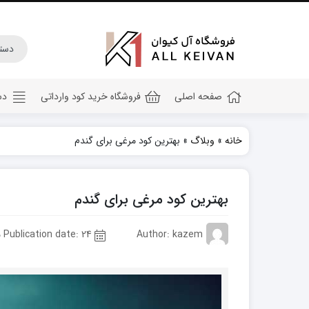
صفحه اصلی
فروشگاه خرید کود وارداتی
دس
خانه
»
وبلاگ
»
بهترین کود مرغی برای گندم
کود هیومیک اسید
کود جلبک دریایی
بهترین کود مرغی برای گندم
کود کامل ۲۰ ۲۰ ۲۰
کود npk
Author: kazem
Publication date: 24 مهر 1402
کود آهن
کود پتاس
کود فسفر بالا
کود گلدهی(کود ۱۲ ۱۲ ۳۶)
کود آمینو اسید