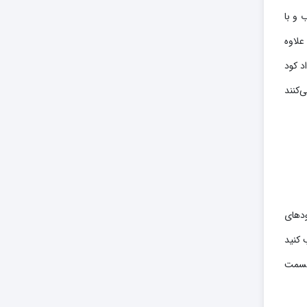
 و با
علاوه
د کود
‌کنند
ودهای
 کنید
 قسمت