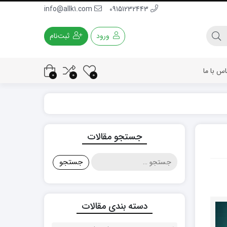
info@allk1.com
09151232443
ورود
ثبت‌نام
اس با ما
0
0
0
جستجو مقالات
جستجو
برای:
دسته بندی مقالات