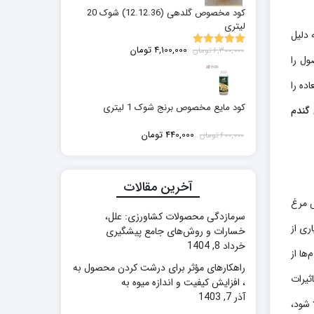
6,600,000 تومان
کود مخصوص گلدهی (12.12.36) شوک 20
لیتری
 دلیل
قیمت
قیمت
4,100,000
تومان
6,300,000
تومان
5.00
نمره
ول را
اصلی:
فعلی:
از 5
6,300,000 تومان
4,100,000 تومان.
اده را
بود.
کود مایع مخصوص برنج شوک 1 لیتری
 گندم
قیمت
قیمت
440,000
تومان
600,000
تومان
اصلی:
فعلی:
600,000 تومان
440,000 تومان.
بود.
آخرین مقالات
ش مرغ
سرمازدگی محصولات کشاورزی: علل،
ری از
خسارات و روش‌های جامع پیشگیری
خرداد 8, 1404
ها از
راهکارهای مؤثر برای درشت کردن محصول به
ثیرات
، افزایش کیفیت و اندازه میوه به
آذر 7, 1403
 شود،