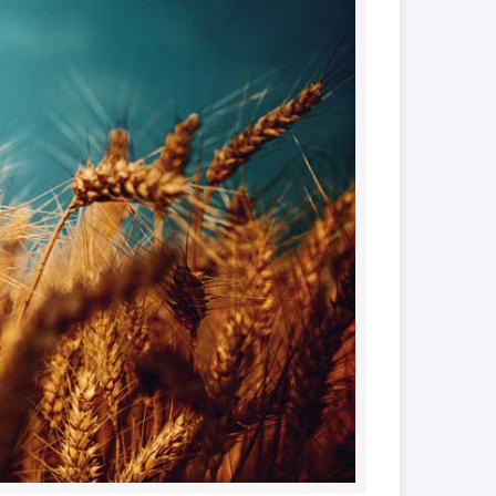
کود فروت ست
کود گیاهان آپارتمانی