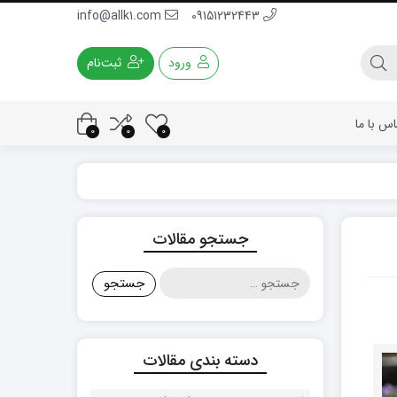
info@allk1.com
09151232443
ورود
ثبت‌نام
اس با ما
0
0
0
جستجو مقالات
جستجو
برای:
دسته بندی مقالات