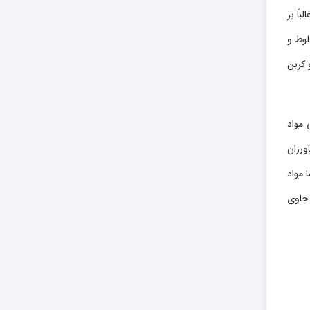
ند و غالباً بر
ی مخلوط و
 کربن
 مواد
ورزان
 مواد
 حاوی