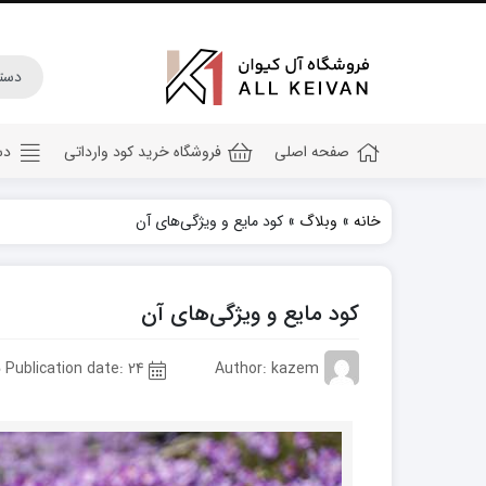
صفحه اصلی
فروشگاه خرید کود وارداتی
دس
خانه
»
وبلاگ
»
کود مایع و ویژگی‌های آن
کود هیومیک اسید
کود جلبک دریایی
کود مایع و ویژگی‌های آن
کود کامل ۲۰ ۲۰ ۲۰
کود npk
Author: kazem
Publication date: 24 فروردین 1402
کود آهن
کود پتاس
کود فسفر بالا
کود گلدهی(کود ۱۲ ۱۲ ۳۶)
کود آمینو اسید