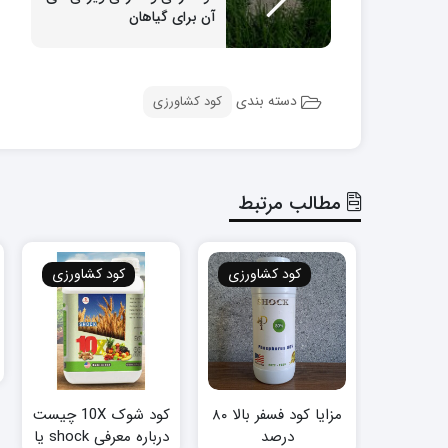
آن برای گیاهان
دسته بندی
کود کشاورزی
مطالب مرتبط
کود کشاورزی
کود کشاورزی
مزایا کود فسفر بالا ۸۰
کود شوک 10X چیست
درصد
درباره معرفی shock یا