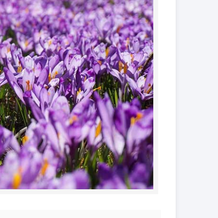
کود فروت ست
کود گیاهان آپارتمانی