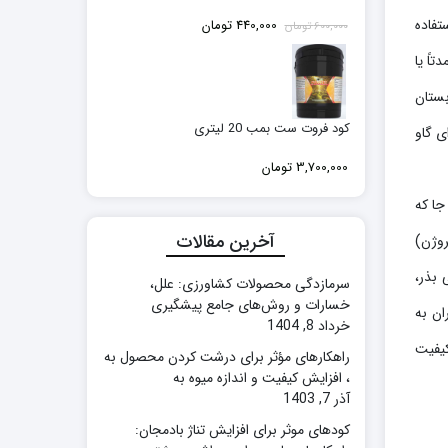
قیمت
قیمت
تفاده
440,000
تومان
600,000
تومان
اصلی:
فعلی:
د) حاوی نیتروژن عمدتاً یا
600,000 تومان
440,000 تومان.
بود.
بستان
کود فروت ست بمب 20 لیتری
ی گاو
3,700,000
تومان
ز آن جا که
آخرین مقالات
یتروژن)
 بذر،
سرمازدگی محصولات کشاورزی: علل،
خسارات و روش‌های جامع پیشگیری
ان به
خرداد 8, 1404
کیفیت
راهکارهای مؤثر برای درشت کردن محصول به
، افزایش کیفیت و اندازه میوه به
آذر 7, 1403
کودهای موثر برای افزایش تناژ بادمجان: