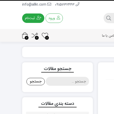
info@allk1.com
09151232443
ورود
ثبت‌نام
اس با ما
0
0
0
جستجو مقالات
جستجو
برای:
دسته بندی مقالات