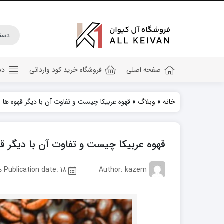
صفحه اصلی
فروشگاه خرید کود وارداتی
دس
خانه
»
وبلاگ
»
قهوه عربیکا چیست و تفاوت آن با دیگر قهوه ها
کود هیومیک اسید
کود جلبک دریایی
قهوه عربیکا چیست و تفاوت آن با دیگر قه
کود کامل ۲۰ ۲۰ ۲۰
کود npk
Author: kazem
Publication date: 18 مهر 1402
کود آهن
کود پتاس
کود فسفر بالا
کود گلدهی(کود ۱۲ ۱۲ ۳۶)
کود آمینو اسید