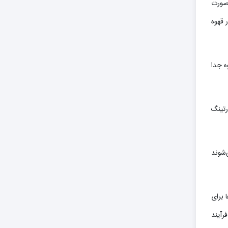
 صورت
قهوه
ه جدا
رتینگ
‌شوند
 برای
رآیند