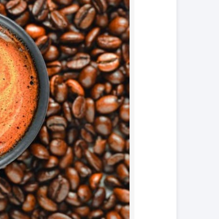
کود فروت ست
کود گیاهان آپارتمانی