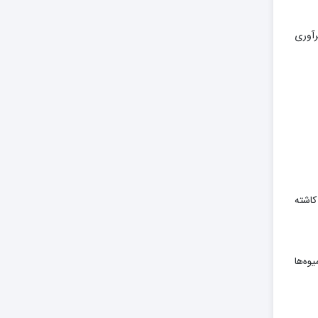
رآوری
کاشته
وه‌ها