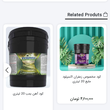
Related Produts
کود مخصوص زعفران اکسپلود
مایع 20 لیتری
کود آهن بمب 20 لیتری
4,200,000
تومان