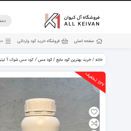
صفحه اصلی
فروشگاه خرید کود وارداتی
دس
خانه
خرید بهترین کود مایع
کود مس
کود مس شوک 1 لیتری
کود هیومیک اسید
2
7
ت
خ
ف
ی
کود جلبک دریایی
٪
ف
کود کامل ۲۰ ۲۰ ۲۰
کود npk
کود آهن
کود پتاس
کود فسفر بالا
کود گلدهی(کود ۱۲ ۱۲ ۳۶)
کود آمینو اسید