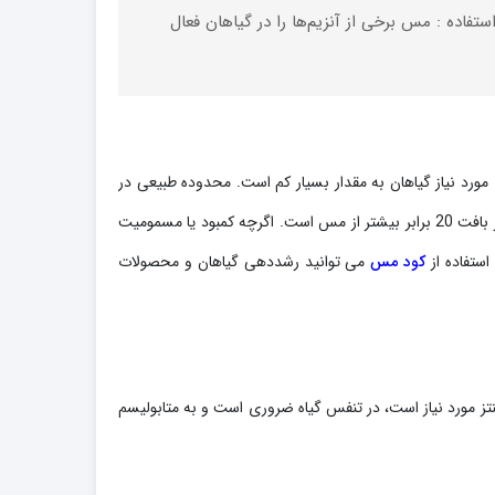
د استفاده : مس برخی از آنزیم‌ها را در گیاهان فعال
 فرآیند آنزیمی نقش دارد و کلید تشکیل کلروفیل است.مس (Cu) یکی از ریزمغذی‌های مورد نیاز گیاهان به مقدار بسیار کم است. محدوده طبیعی در
محیط رشد 0.05-0.5 ppm است، در حالی که در اکثر بافت ها محدوده طبیعی بین 3-10 ppm است. در مقایسه، محدوده ایده آل برای آهن در بافت 20 برابر بیشتر از مس است. اگرچه کمبود یا مسمومیت
استفاده از
کود مس
می توانید رشددهی گیاهان و محصولات
تز مورد نیاز است، در تنفس گیاه ضروری است و به متابولیسم