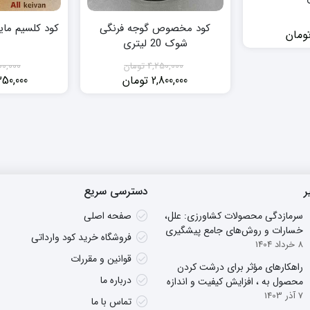
کود مخصوص گوجه فرنگی
کود کلسیم مایع شو
ومان
شوک 20 لیتری
4,250,000
تومان
00,000
2,800,000
تومان
50,000
قیمت
قیمت
فعلی:
اصلی:
2,800,000 تومان.
4,250,000 تومان
بود.
ر
دسترسی سریع
سرمازدگی محصولات کشاورزی: علل،
صفحه اصلی
خسارات و روش‌های جامع پیشگیری
فروشگاه خرید کود وارداتی
8 خرداد 1404
قوانین و مقررات
راهکارهای مؤثر برای درشت کردن
درباره ما
محصول به ، افزایش کیفیت و اندازه
7 آذر 1403
میوه به
تماس با ما