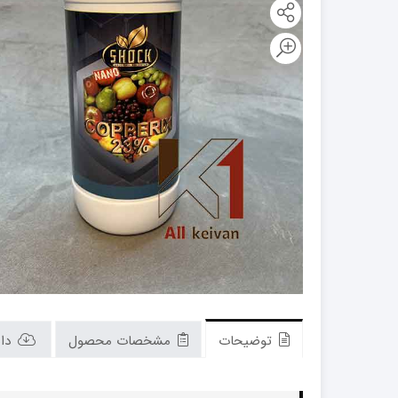
کود فروت ست
کود گیاهان آپارتمانی
توضیحات
مشخصات محصول
دان