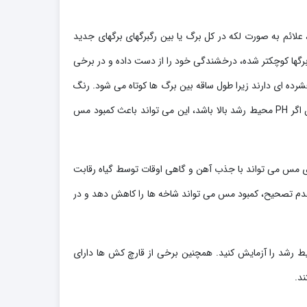
ائم به صورت لکه در کل برگ یا بین رگبرگهای برگهای جدید
گها کوچکتر شده، درخشندگی خود را از دست داده و در برخی
شرده ای دارند زیرا طول ساقه بین برگ ها کوتاه می شود. رنگ
گل اغلب روشن تر از حد معمول است.پتاسیم، فسفر یا سایر ریز مغذی های اضافی می تواند به طور غیر مستقیم باعث کمبود مس شود. همچنین اگر PH محیط رشد بالا باشد، این می تواند باعث کمبود مس
ی مس می تواند با جذب آهن و گاهی اوقات توسط گیاه رقابت
ت عدم تصحیح، کمبود مس می تواند شاخه ها را کاهش دهد و در
یاری از ریزمغذی‌ها، زمانی که PH محیط رشد پایین است، بیشتر در دسترس است، بنابراین اگر کمبود مس رخ می‌دهد، pH محیط رشد را آزمایش کنید. همچنین برخی از قارچ کش ها دارای
د.