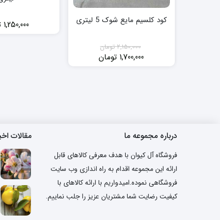
کود کلسیم مایع شوک 5 لیتری
1,250,000
ت
2,150,000
تومان
1,700,000
تومان
قیمت
قیمت
فعلی:
اصلی:
1,700,000 تومان.
2,150,000 تومان
بود.
درباره مجموعه ما
مقالات اخی
فروشگاه آل کیوان با هدف معرفی کالاهای قابل
ارائه این مجموعه اقدام به راه اندازی وب سایت
فروشگاهی نموده.امیدواریم با ارائه کالاهای با
کیفیت رضایت شما مشتریان عزیز را جلب نماییم.