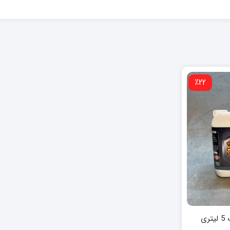
٪22
ی