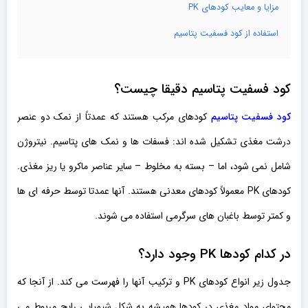
مزایا و معایب کودهای PK
استفاده از کود فسفیت پتاسیم
کود فسفیت پتاسیم
دقیقا چیست؟
کود فسفیت پتاسیم
کودهای مرکب هستند که عمدتاً از نمک دو عنصر
درشت مغذی تشکیل شده اند: فسفات ها و نمک های پتاسیم. نیتروژن
شامل نمی شود، اما – بسته به مخلوط – سایر عناصر ماکرو یا ریز مغذی.
کودهای PK معمولاً کودهای معدنی هستند. آنها عمدتا توسط حرفه ای ها
و کمتر توسط باغبان های سرگرمی استفاده می شوند.
در کدام کودها PK وجود دارد؟
جدول زیر انواع کودهای PK و ترکیب آنها را فهرست می کند. از آنجا که
محتوای مواد مغذی در کودها همیشه به شکل شیمیایی رایج مربوط می