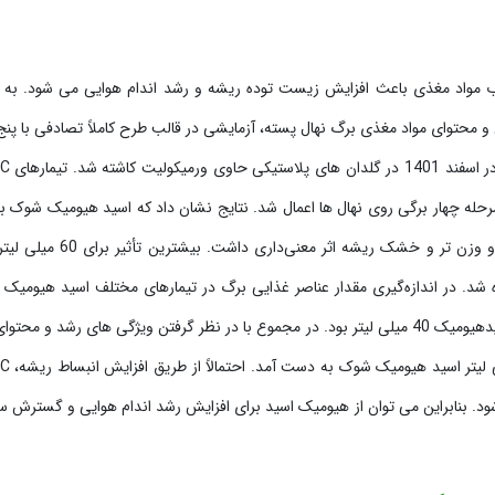
بود جذب مواد مغذی باعث افزایش زیست توده ریشه و رشد اندام هوایی می شود. به 
 محتوای مواد مغذی برگ نهال پسته، آزمایشی در قالب طرح کاملاً تصادفی با پنج 
در سه تکرار انجام شد. در مر
 40، 60 و 80 میلی لیتر) و در مرحله چهار برگی روی نهال ها اعمال شد. نتایج نشان داد که اسید هیومیک شوک
بوته، فاصله بین گره، طول و عرض ریشه (گسترش ریشه) و وزن تر و خشک ریشه اثر معنی‌
مار شاهد (0 میلی لیتر) مشاهده شد. در اندازه‌گیری مقدار عناصر غذایی برگ در تیمارهای مختلف اسید هیوم
بیشترین مقدار روی، مس و منگنز در گیاهان تیمار شده با اسیدهیومیک 40 میلی لیتر بود. در مجموع با در نظر گرفتن ویژگی های رشد و 
مغذی برگ، بهترین نتیجه برای
شود. بنابراین می توان از هیومیک اسید برای افزایش رشد اندام هوایی و گسترش 