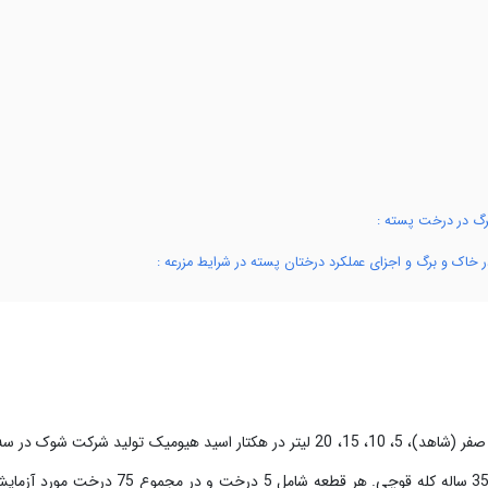
رگ در درخت پسته :
اک و برگ و اجزای عملکرد درختان پسته در شرایط مزرعه :
این پژوهش در قالب طرح بلوک‌های کامل تصادفی با 5 تیمار صفر (شاهد)، 5، 10، 15، 20 لیتر در هکتار اسید هیومیک تولید شرکت شو
و انجام شد. برای دو سال کشت روی درختان بارور درختان 35 ساله کله قوچی. هر قطعه شامل 5 درخت و در م