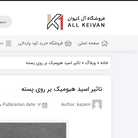
صفحه اصلی
فروشگاه خرید کود وارداتی
دس
خانه
»
وبلاگ
»
تاثیر اسید هیومیک بر روی پسته
کود هیومیک اسید
کود جلبک دریایی
تاثیر اسید هیومیک بر روی پسته
کود کامل ۲۰ ۲۰ ۲۰
کود npk
Author: kazem
Publication date: 12 مرداد 1402
کود آهن
کود پتاس
کود فسفر بالا
کود گلدهی(کود ۱۲ ۱۲ ۳۶)
کود آمینو اسید