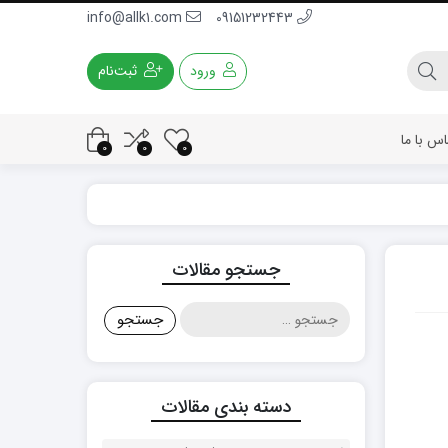
info@allk1.com
09151232443
ورود
ثبت‌نام
اس با ما
0
0
0
جستجو مقالات
جستجو
برای:
دسته بندی مقالات