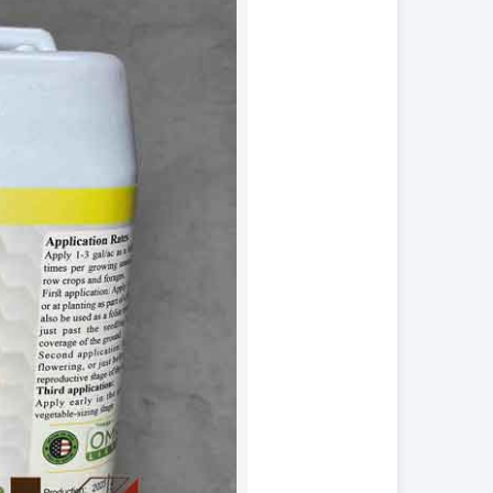
کود فروت ست
کود گیاهان آپارتمانی