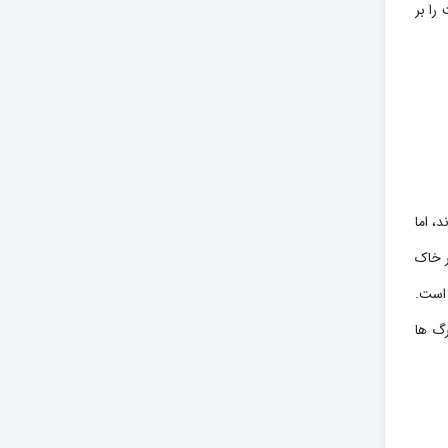
 ، 1 فنجان کود سه بیست را بر
، اما
ر خاک
 است.
رگ ها