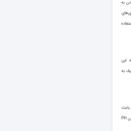
دن به
ی‌های
تفاده
ه این
رف به
 باعث
افزایش مقاومت گیاهان در برابر تنش های محیطی و بیماری های مختلف می شوند. کودهای آلی مانند کودهای سه بیست باعث متعادل کردن PH