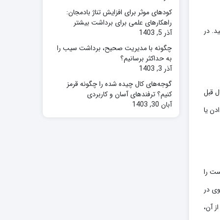
کودهای موثر برای افزایش تناژ بادمجان:
راهکارهای علمی برای برداشت بیشتر
د. در
آذر 5, 1403
چگونه با مدیریت صحیح، برداشت سیب را
به حداکثر برسانیم؟
آذر 3, 1403
گوجه‌های کال چیده شده را چگونه قرمز
از (25-30 سانتی متر) از سال قبل
کنیم؟ ترفندهای آسان و کاربردی
آبان 30, 1403
 دادن یا
ست را
وی در
ز آن،