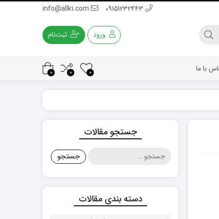
info@allk1.com
09151232443
ورود
ثبت‌نام
اس با ما
0
0
0
جستجو مقالات
جستجو
برای:
دسته بندی مقالات