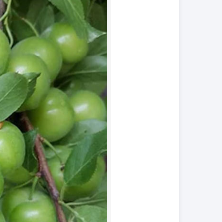
کود فروت ست
کود گیاهان آپارتمانی