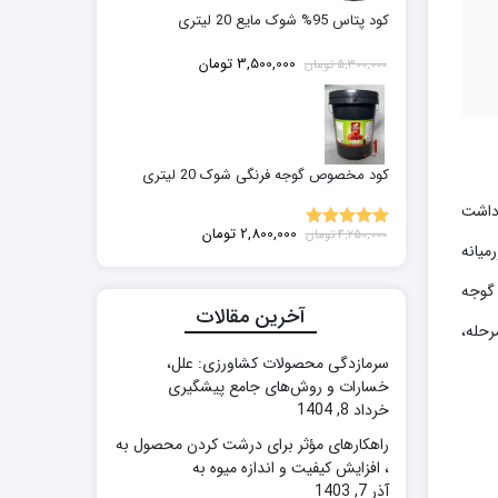
کود پتاس 95% شوک مایع 20 لیتری
قیمت
قیمت
3,500,000
تومان
5,300,000
تومان
اصلی:
فعلی:
5,300,000 تومان
3,500,000 تومان.
بود.
کود مخصوص گوجه فرنگی شوک 20 لیتری
رداشت
قیمت
قیمت
2,800,000
تومان
4,250,000
تومان
5.00
نمره
میانه
اصلی:
فعلی:
از 5
4,250,000 تومان
2,800,000 تومان.
 گوجه
بود.
آخرین مقالات
رحله،
سرمازدگی محصولات کشاورزی: علل،
خسارات و روش‌های جامع پیشگیری
خرداد 8, 1404
راهکارهای مؤثر برای درشت کردن محصول به
، افزایش کیفیت و اندازه میوه به
آذر 7, 1403