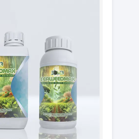
کود فروت ست
کود گیاهان آپارتمانی