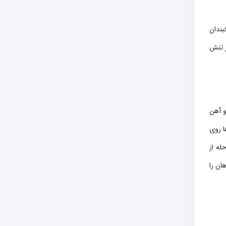
بندان
ر تنش
و آهن
ا روی
له از
ان را