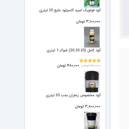
کود فولویک اسید اکسپلود مایع 20 لیتری
3,100,000
تومان
کود کامل (20.20.20) شوک 1 لیتری
قیمت
قیمت
480,000
تومان
650,000
تومان
5.00
نمره
اصلی:
فعلی:
از 5
650,000 تومان
480,000 تومان.
بود.
کود مخصوص زعفران بمب 20 لیتری
3,800,000
تومان