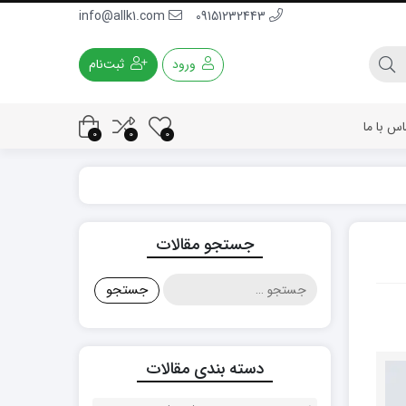
info@allk1.com
09151232443
ورود
ثبت‌نام
اس با ما
0
0
0
جستجو مقالات
جستجو
برای:
دسته بندی مقالات