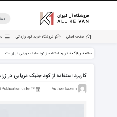
صفحه اصلی
فروشگاه خرید کود وارداتی
دس
خانه
»
وبلاگ
»
کاربرد استفاده از کود جلبک دریایی در زراعت
کود هیومیک اسید
کود جلبک دریایی
کاربرد استفاده از کود جلبک دریایی در زرا
کود کامل ۲۰ ۲۰ ۲۰
کود npk
Author: kazem
Publication date: 13 اسفند 1402
کود آهن
کود پتاس
کود فسفر بالا
کود گلدهی(کود ۱۲ ۱۲ ۳۶)
کود آمینو اسید