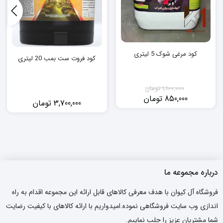
کود مرغی شوک 5 لیتری
کود فروت ست بمب 20 لیتری
1,100,000
تومان
850,000
تومان
3,700,000
تومان
قیمت
قیمت
فعلی:
اصلی:
850,000 تومان.
1,100,000 تومان
بود.
درباره مجموعه ما
فروشگاه آل کیوان با هدف معرفی کالاهای قابل ارائه این مجموعه اقدام به راه
اندازی وب سایت فروشگاهی نموده.امیدواریم با ارائه کالاهای با کیفیت رضایت
شما مشتریان عزیز را جلب نماییم.