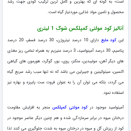
است؛ به گونه ای که بهترین و کامل ترین ترکیب کودی جهت رشد
محصول و تامین مواد غذایی موردنیاز گیاه است.
آنالیز کود مولتی کمپلکس شوک 1 لیتری
این
کود مایع
دارای 10 درصد نیتروژن، 30 درصد فسفر، 20 درصد
پتاسیم، 30 درصد آمینواسید، 3 درصد منیزیم به همراه تمامی ریز مغذی
های دیگر آهن، مولیبدین، منگنز، روی، بور، گوگرد، هورمون های گیاهی
اکسین، سیتوکینین و جیبرلین می باشد که نه تنها سبب رشد سریع گیاه
می گردد، بلکه می توان آن را به عنوان فروت ست پاییزه و بهاره نیز
استفاده نمود.
آمینواسید موجود در
کود مولتی کمپلکس
منجر به افزایش مقاومت
درختان میوه در برابر سرمازدگی شده و هم چنین دیگر عناصر موجود در
کود از ریزش گل و میوه در درختان میوه به شدت جلوگیری می کنند لذا