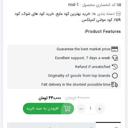
کد انحصاری محصول :
mol-1
دسته بندی ها:
خرید بهترین کود مایع
,
خرید کود های شوک
,
کود
npk
,
کود مولتی کمپلکس
Product Features:
Guarantee the best market price
Excellent support, 7 days a week
Refund if unsatisfied
Originality of goods from top brands
Falt delivery in the shortest possible time
قیمت
قیمت
600,000
تومان
440,000
تومان
اصلی:
فعلی:
کود
افزودن به سبد خرید
600,000 تومان
440,000 تومان.
مولتی
بود.
کمپلکس
شوک