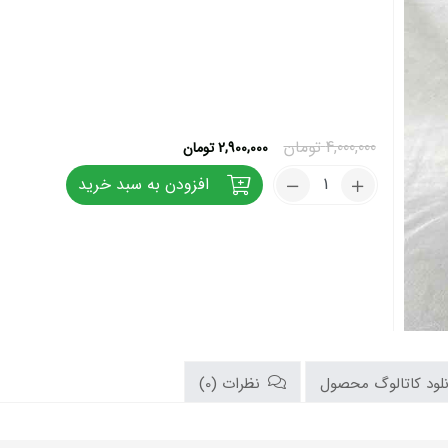
قیمت
قیمت
4,000,000
تومان
2,900,000
تومان
اصلی:
فعلی:
کود
افزودن به سبد خرید
4,000,000 تومان
2,900,000 تومان.
پتاس
بود.
بالا
60
درصد
20
لیتری
شوک
تعداد
لود کاتالوگ محصول
نظرات (0)