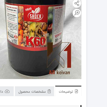
کود فروت ست
کود گیاهان آپارتمانی
توضیحات
مشخصات محصول
دان