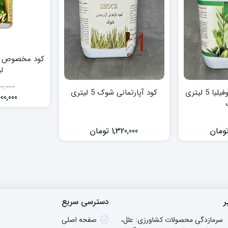
ل
00,000
کود مخصوص زاموفیلیا 5 لیتری
کود آپارتمانی شوک 5 لیتری
000,000
ومان
1,320,000
تومان
ر
دسترسی سریع
سرمازدگی محصولات کشاورزی: علل،
صفحه اصلی