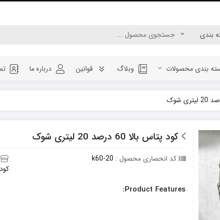
ته بندی محصولات
وبلاگ
قوانین
درباره ما
تم
کود پتاس بالا 60 درصد 20 لیتری شوک
کد انحصاری محصول :
k60-20
کود pk
Product Features: