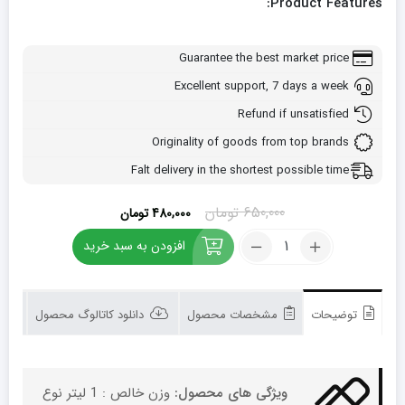
Product Features:
Guarantee the best market price
Excellent support, 7 days a week
Refund if unsatisfied
Originality of goods from top brands
Falt delivery in the shortest possible time
قیمت
قیمت
650,000
تومان
480,000
تومان
اصلی:
فعلی:
کود
افزودن به سبد خرید
650,000 تومان
480,000 تومان.
اسید
بود.
هیومیک
شوک
1
توضیحات
مشخصات محصول
دانلود کاتالوگ محصول
لیتری
تعداد
ویژگی های محصول:
وزن خالص : 1 لیتر نوع