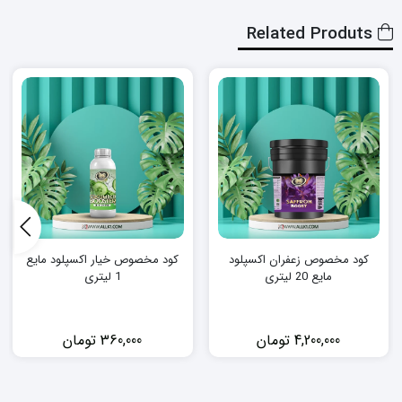
بود.
بود.
Related Produts
کود مخصوص زعفران اکسپلود
کود مخصوص خیار اکسپلود مایع
مایع 20 لیتری
1 لیتری
4,200,000
تومان
360,000
تومان