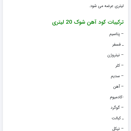
لیتری عرضه می شود.
ترکیبات کود آهن شوک 20 لیتری
– پتاسیم
ـ فسفر
– نیتروژن
– کلر
– سدیم
– آهن
-کادمیوم
– گوگرد
ـ کبالت
– نیکل