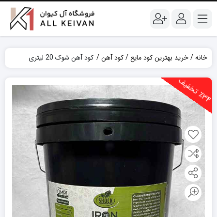
خانه
خرید بهترین کود مایع
کود آهن
کود آهن شوک 20 لیتری
3
4
ت
خ
ف
ی
٪
ف