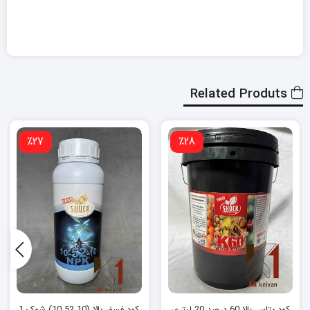
Related Produts
٪27
٪28
کود پتاس بالا 60 درصد 20 لیتری
کود فسفر بالا (10.52.10) شوک 1