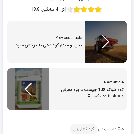
[کل:
4
میانگین:
3.8
]
Previous article
نحوه و مقدار کود دهی به درختان میوه
Next article
کود شوک 10X چیست درباره معرفی
shock یا ده ایکس X
دسته بندی
کود کشاورزی