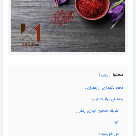
محتوا
پنهان
نحوه نگهداری از زعفران :
راهنمای مراقبت اولیه :
طریقه صحیح آبیاری زعفران :
کود :
نور خورشید :