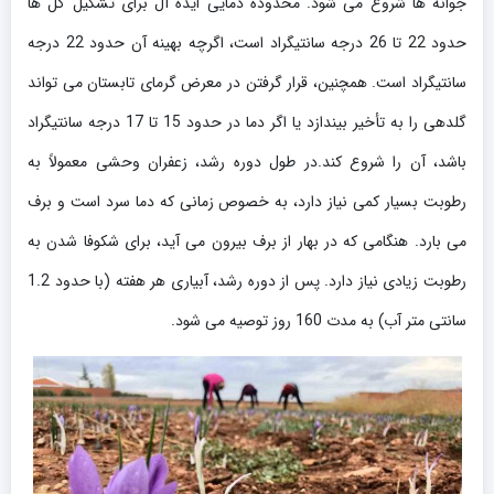
جوانه ها شروع می شود. محدوده دمایی ایده آل برای تشکیل گل ها
حدود 22 تا 26 درجه سانتیگراد است، اگرچه بهینه آن حدود 22 درجه
سانتیگراد است. همچنین، قرار گرفتن در معرض گرمای تابستان می تواند
گلدهی را به تأخیر بیندازد یا اگر دما در حدود 15 تا 17 درجه سانتیگراد
باشد، آن را شروع کند.در طول دوره رشد، زعفران وحشی معمولاً به
رطوبت بسیار کمی نیاز دارد، به خصوص زمانی که دما سرد است و برف
می بارد. هنگامی که در بهار از برف بیرون می آید، برای شکوفا شدن به
رطوبت زیادی نیاز دارد. پس از دوره رشد، آبیاری هر هفته (با حدود 1.2
سانتی متر آب) به مدت 160 روز توصیه می شود.