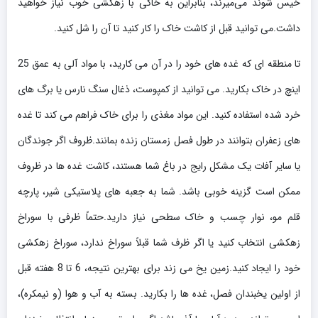
خیس شوند می‌میرند، بنابراین به خاکی با زهکشی خوب نیاز خواهید
داشت.می توانید قبل از کاشت خاک را کار کنید تا آن را شل کنید.
تا منطقه ای که غده های خود را در آن می کارید، با مواد آلی به عمق 25
اینچ در خاک بکارید. می توانید از کمپوست، ذغال سنگ نارس یا برگ های
خرد شده استفاده کنید. این مواد مغذی را برای خاک فراهم می کند تا غده
های زعفران بتوانند در طول فصل زمستان زنده بمانند.ظروف اگر جوندگان
یا سایر آفات یک مشکل رایج در باغ شما هستند، کاشت غده ها در ظروف
ممکن است گزینه خوبی باشد. شما به جعبه های پلاستیکی شیر، پارچه
قلم مو، نوار چسب و خاک سطحی نیاز دارید.حتماً ظرفی با سوراخ
زهکشی انتخاب کنید یا اگر ظرف شما قبلاً سوراخ ندارد، سوراخ زهکشی
خود را ایجاد کنید.زمین یخ می زند برای بهترین نتیجه، 6 تا 8 هفته قبل
از اولین یخبندان فصل، غده ها را بکارید. بسته به آب و هوا (و نیمکره)،