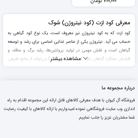
700,000
تومان
معرفی کود ازت (کود نیتروژن) شوک
کود ازت که به کود نیتروژن نیز معروف است، یک نوع کود گیاهی به
حساب می آید. نیتروژن یکی از عناصر غذایی اساسی برای رشد و توسعه
گیاهان است و نقش مهمی در تولید پروتئین‌ها، رشد برگ و ساقه، و
مشاهده بیشتر
افزایش عملکرد گیاهان دارد. کود ازت ( نیتروژن ) می‌تواند از منابع طبیعی
مانند کود حیوانی، کود آلی، کود پسماند، و کود سبز بازیافتی، یا به صورت
صنعتی تولید شود. در روش‌های صنعتی، نیتروژن از هوا تصفیه و به
صورت ترکیبات شیمیایی مانند نیترات یا اوره تولید می‌شود. این ترکیبات
درباره مجموعه ما
سپس به عنوان
کود ازت
برای خاک و گیاهان مورد استفاده قرار می‌گیرند.
فروشگاه آل کیوان با هدف معرفی کالاهای قابل ارائه این مجموعه اقدام به راه
استفاده از کود ازت شوک برای گیاهان مزایا خاصی دارد. این مزایا شامل
اندازی وب سایت فروشگاهی نموده.امیدواریم با ارائه کالاهای با کیفیت رضایت
افزایش رشد و عملکرد گیاهان، افزایش تولید محصول، افزایش جذب سایر
شما مشتریان عزیز را جلب نماییم.
عناصر غذایی توسط گیاه، و بهبود کیفیت محصول می‌شود. اما استفاده
نامناسب یا بیش از حد کود ازت یا همان
کود نیتروژن
می‌تواند به