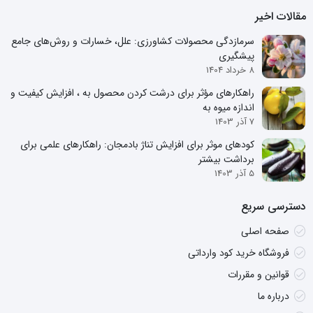
مشکلاتی مانند آلودگی آب‌های زیرزمینی و سطحی، کاهش تنوع زیستی،
مقالات اخیر
اختلال در تعادل مواد غذایی خاک، و سوء تأثیر بر محیط زیست منجر
سرمازدگی محصولات کشاورزی: علل، خسارات و روش‌های جامع
شود.
پیشگیری
8 خرداد 1404
راهکارهای مؤثر برای درشت کردن محصول به ، افزایش کیفیت و
اندازه میوه به
7 آذر 1403
کودهای موثر برای افزایش تناژ بادمجان: راهکارهای علمی برای
برداشت بیشتر
5 آذر 1403
دسترسی سریع
صفحه اصلی
فروشگاه خرید کود وارداتی
قوانین و مقررات
درباره ما