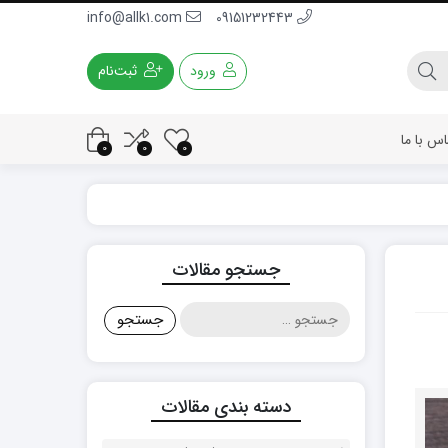
info@allk1.com
09151232443
ورود
ثبت‌نام
اس با ما
0
0
0
جستجو مقالات
جستجو
برای:
دسته بندی مقالات