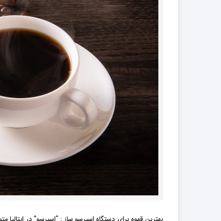
کود فروت ست
کود گیاهان آپارتمانی
بهترین قهوه برای دستگاه اسپرسو ساز : “اسپرسو” در ایتالیا 