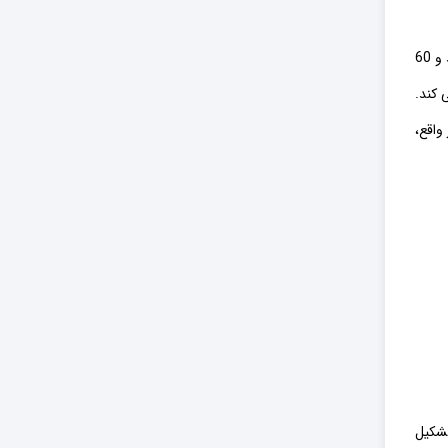
قهوه قطره ای دارای محتوای کافئین 90 تا 160 میلی گرم در هر فنجان (150 میلی لیتر) است، در حالی که اسپرسو می تواند کمتر از نصف باشد و 60
 کند.
واقع،
تشکیل