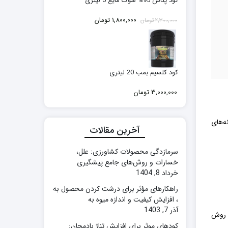
کود پتاس 95% شوک مایع 5 لیتری
قیمت
قیمت
1,800,000
تومان
2,300,000
تومان
اصلی:
فعلی:
2,300,000 تومان
1,800,000 تومان.
بود.
کود کلسیم بمب 20 لیتری
3,000,000
تومان
لی که برخی از برندها، مانند Illy، فقط از دانه‌های
آخرین مقالات
سرمازدگی محصولات کشاورزی: علل،
خسارات و روش‌های جامع پیشگیری
خرداد 8, 1404
راهکارهای مؤثر برای درشت کردن محصول به
، افزایش کیفیت و اندازه میوه به
آذر 7, 1403
: روش
کودهای موثر برای افزایش تناژ بادمجان: