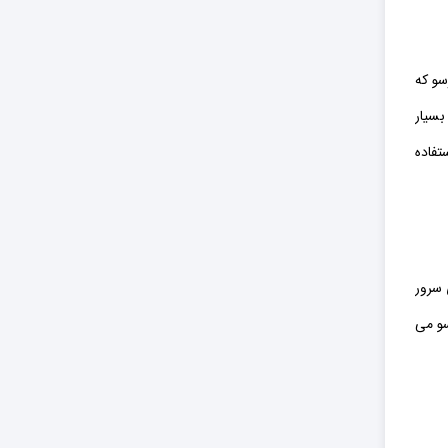
سو که
بسیار
تفاده
 سرور
سو می