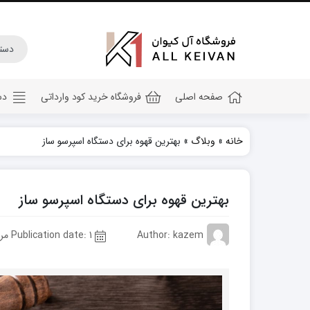
صفحه اصلی
فروشگاه خرید کود وارداتی
دس
خانه
»
وبلاگ
»
بهترین قهوه برای دستگاه اسپرسو ساز
کود هیومیک اسید
کود جلبک دریایی
بهترین قهوه برای دستگاه اسپرسو ساز
کود کامل ۲۰ ۲۰ ۲۰
کود npk
Author: kazem
Publication date: 1 مرداد 1402
کود آهن
کود پتاس
کود فسفر بالا
کود گلدهی(کود ۱۲ ۱۲ ۳۶)
کود آمینو اسید