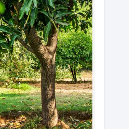
کود فروت ست
کود گیاهان آپارتمانی