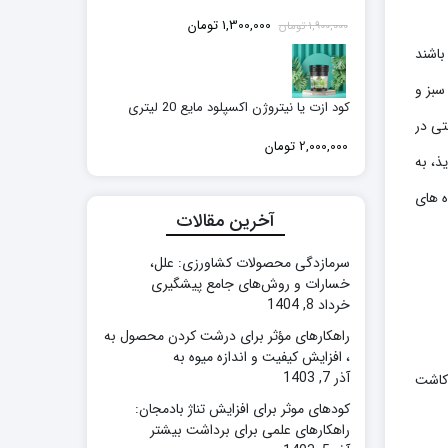
قیمت
قیمت
1,300,000
تومان
1,900,000
تومان
اصلی:
فعلی:
باشند
1,900,000 تومان
1,300,000 تومان.
بود.
سبز و
کود ازت یا نیتروژن اکسپلود مایع 20 لیتری
تی در
2,000,000
تومان
ذ، به
ه های
آخرین مقالات
سرمازدگی محصولات کشاورزی: علل،
خسارات و روش‌های جامع پیشگیری
خرداد 8, 1404
راهکارهای مؤثر برای درشت کردن محصول به
، افزایش کیفیت و اندازه میوه به
آذر 7, 1403
 کاشت
کودهای موثر برای افزایش تناژ بادمجان:
راهکارهای علمی برای برداشت بیشتر