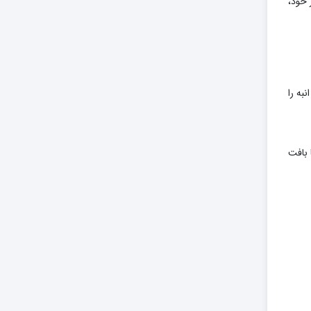
 خود،
به را
 بافت