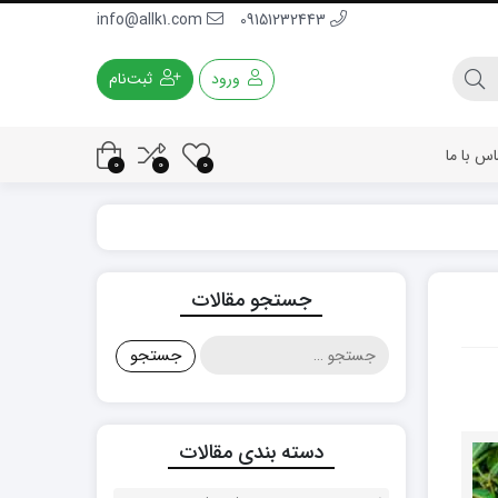
info@allk1.com
09151232443
ورود
ثبت‌نام
اس با ما
0
0
0
جستجو مقالات
جستجو
برای:
دسته بندی مقالات