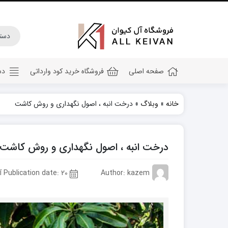
صفحه اصلی
فروشگاه خرید کود وارداتی
دس
خانه
»
وبلاگ
»
درخت انبه ، اصول نگهداری و روش کاشت
کود هیومیک اسید
کود جلبک دریایی
درخت انبه ، اصول نگهداری و روش کاشت
کود کامل ۲۰ ۲۰ ۲۰
کود npk
Author: kazem
Publication date: 20 آبان 1402
کود آهن
کود پتاس
کود فسفر بالا
کود گلدهی(کود ۱۲ ۱۲ ۳۶)
کود آمینو اسید