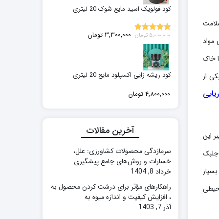
کود فولویک اسید مایع شوک 20 لیتری
سلامت
قیمت
قیمت
3,300,000
تومان
5,000,000
تومان
5.00
نمره
 مواد
اصلی:
فعلی:
از 5
5,000,000 تومان
3,300,000 تومان.
ا خاک
بود.
کود ریشه زایی اکسپلود مایع 20 لیتری
کی از
یایی
4,800,000
تومان
آخرین مقالات
ر این
سرمازدگی محصولات کشاورزی: علل،
 جلبک
خسارات و روش‌های جامع پیشگیری
بسیار
خرداد 8, 1404
راهکارهای مؤثر برای درشت کردن محصول به
محیطی
، افزایش کیفیت و اندازه میوه به
آذر 7, 1403