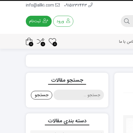
info@allk1.com
09151232443
ورود
ثبت‌نام
اس با ما
0
0
0
جستجو مقالات
جستجو
برای:
دسته بندی مقالات