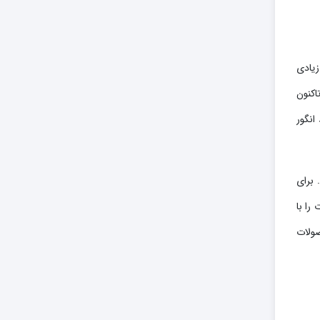
زیادی
اکنون
انگور
 برای
را با
صولات