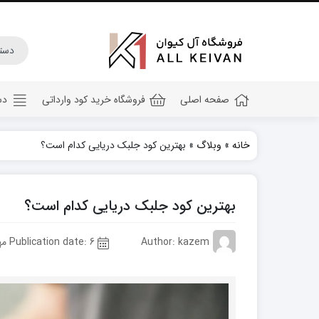
صفحه اصلی
فروشگاه خرید کود وارداتی
دس
خانه
»
وبلاگ
»
بهترین کود جلبک دریایی کدام است؟
کود هیومیک اسید
کود جلبک دریایی
بهترین کود جلبک دریایی کدام است؟
کود کامل ۲۰ ۲۰ ۲۰
کود npk
Author: kazem
Publication date: 6 مهر 1402
کود آهن
کود پتاس
کود فسفر بالا
کود گلدهی(کود ۱۲ ۱۲ ۳۶)
کود آمینو اسید