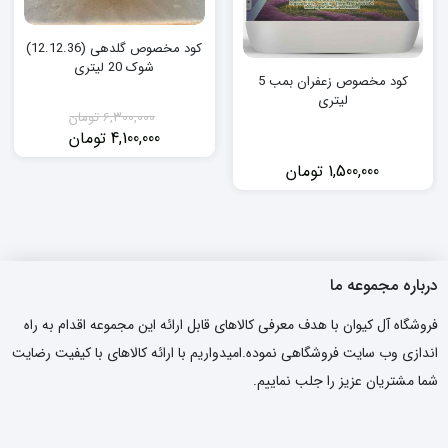
کود مخصوص گلدهی (12.12.36)
شوک 20 لیتری
کود مخصوص زعفران بمب 5
لیتری
6,300,000
تومان
4,100,000
تومان
قیمت
قیمت
فعلی:
اصلی:
1,500,000
تومان
4,100,000 تومان.
6,300,000 تومان
بود.
درباره مجموعه ما
فروشگاه آل کیوان با هدف معرفی کالاهای قابل ارائه این مجموعه اقدام به راه
اندازی وب سایت فروشگاهی نموده.امیدواریم با ارائه کالاهای با کیفیت رضایت
شما مشتریان عزیز را جلب نماییم.