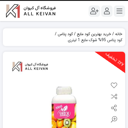
خانه
خرید بهترین کود مایع
کود پتاس
کود پتاس 95% شوک مایع 1 لیتری
2
7
ت
خ
ف
ی
٪
ف