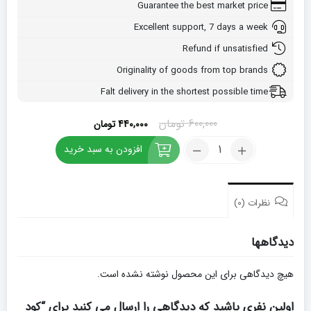
Guarantee the best market price
Excellent support, 7 days a week
Refund if unsatisfied
Originality of goods from top brands
Falt delivery in the shortest possible time
قیمت
قیمت
600,000
تومان
440,000
تومان
اصلی:
فعلی:
کود
افزودن به سبد خرید
600,000 تومان
440,000 تومان.
پتاس
بود.
95%
شوک
مایع
نظرات (0)
1
لیتری
دیدگاهها
تعداد
هیچ دیدگاهی برای این محصول نوشته نشده است.
اولین نفری باشید که دیدگاهی را ارسال می کنید برای “کود