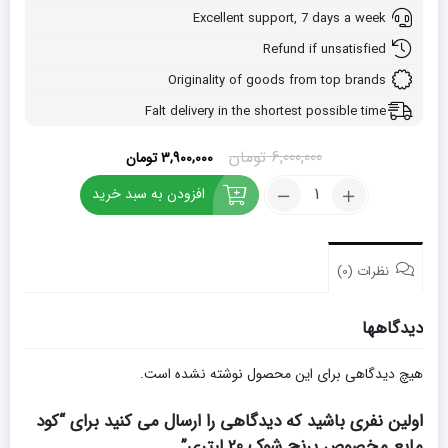
Excellent support, 7 days a week
Refund if unsatisfied
Originality of goods from top brands
Falt delivery in the shortest possible time
قیمت
قیمت
6,000,000
تومان
3,900,000
تومان
اصلی:
فعلی:
کود
افزودن به سبد خرید
6,000,000 تومان
3,900,000 تومان.
مایع
بود.
مخصوص
برنج
شوک
نظرات (0)
20
لیتری
دیدگاهها
تعداد
هیچ دیدگاهی برای این محصول نوشته نشده است.
اولین نفری باشید که دیدگاهی را ارسال می کنید برای “کود
مایع مخصوص برنج شوک 20 لیتری”