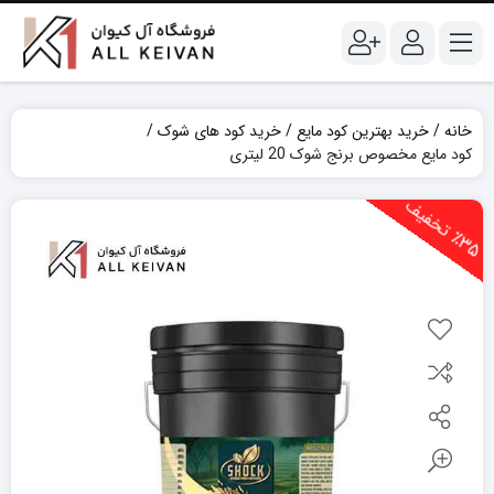
خانه
خرید بهترین کود مایع
خرید کود های شوک
کود مایع مخصوص برنج شوک 20 لیتری
3
5
ت
خ
ف
ی
٪
ف