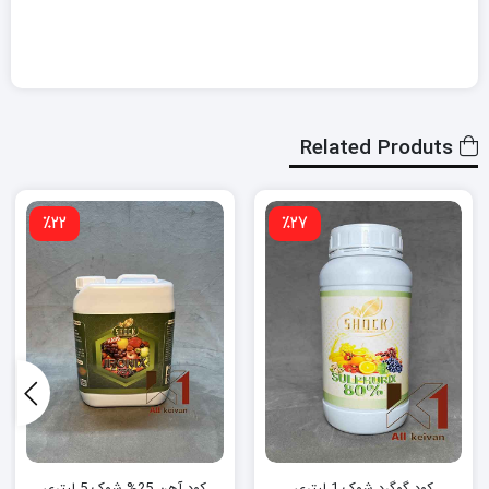
Related Produts
٪22
٪27
کود گوگرد شوک 1 لیتری
کود آهن 25% شوک 5 لیتری