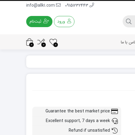
info@allk1.com
09151232443
ورود
ثبت‌نام
اس با ما
0
0
0
Guarantee the best market price
Excellent support, 7 days a week
Refund if unsatisfied