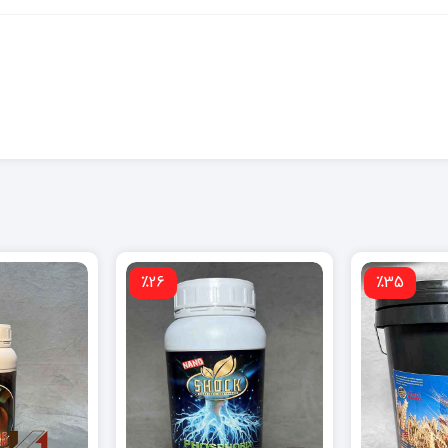
٪26
٪35