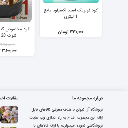
کود فولویک اسید اکسپلود مایع
1 لیتری
کود مخصوص گندم
330,000
تومان
شوک 20 لیتری
4,750,000
3,100,000
ت
قی
قی
فع
اص
0,000
بود
درباره مجموعه ما
مقالات اخی
فروشگاه آل کیوان با هدف معرفی کالاهای قابل
ارائه این مجموعه اقدام به راه اندازی وب سایت
فروشگاهی نموده.امیدواریم با ارائه کالاهای با