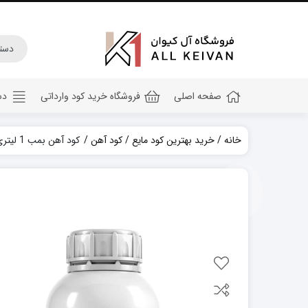
صفحه اصلی
فروشگاه خرید کود وارداتی
دس
خانه
خرید بهترین کود مایع
کود آهن
کود آهن بمب 1 لیتری
کود هیومیک اسید
کود جلبک دریایی
کود کامل ۲۰ ۲۰ ۲۰
کود npk
کود آهن
کود پتاس
کود فسفر بالا
کود گلدهی(کود ۱۲ ۱۲ ۳۶)
کود آمینو اسید