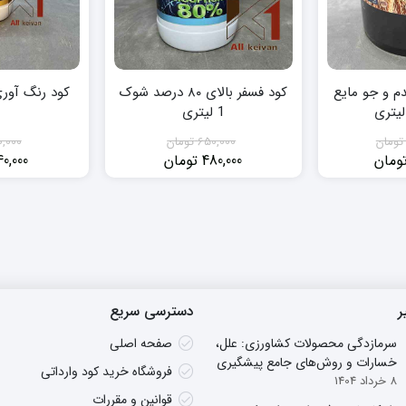
 و جو مایع
کود فسفر بالای ۸۰ درصد شوک
کود رنگ آوری شو
1 لیتری
تومان
650,000
تومان
0,000
ومان
480,000
تومان
40,000
مت
مت
قیمت
قیمت
لی:
لی:
فعلی:
اصلی:
3,10 تومان.
4,750,000 تومان
480,000 تومان.
650,000 تومان
.
بود.
ر
دسترسی سریع
سرمازدگی محصولات کشاورزی: علل،
صفحه اصلی
خسارات و روش‌های جامع پیشگیری
فروشگاه خرید کود وارداتی
8 خرداد 1404
قوانین و مقررات