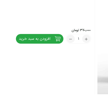
370,000
تومان
کود
افزودن به سبد خرید
آهن
بمب
1
لیتری
تعداد