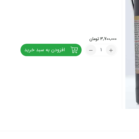
3,700,000
تومان
کود
افزودن به سبد خرید
فروت
ست
بمب
20
لیتری
تعداد