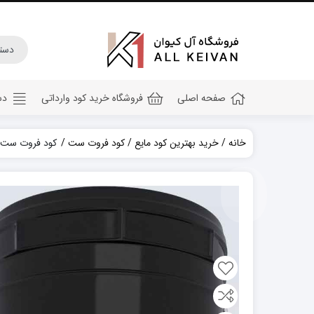
صفحه اصلی
فروشگاه خرید کود وارداتی
دس
خانه
خرید بهترین کود مایع
کود فروت ست
کود فروت ست بمب 0
کود هیومیک اسید
کود جلبک دریایی
کود کامل ۲۰ ۲۰ ۲۰
کود npk
کود آهن
کود پتاس
کود فسفر بالا
کود گلدهی(کود ۱۲ ۱۲ ۳۶)
کود آمینو اسید