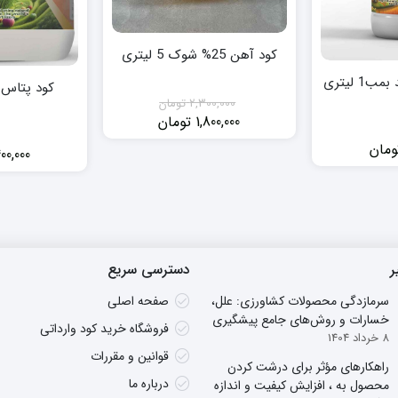
کود آهن 25% شوک 5 لیتری
 لیتری
کود پتاس بمب 
2,300,000
تومان
1,800,000
تومان
قیمت
قیمت
فعلی:
اصلی:
ومان
400,000
1,800,000 تومان.
2,300,000 تومان
بود.
ر
دسترسی سریع
سرمازدگی محصولات کشاورزی: علل،
صفحه اصلی
خسارات و روش‌های جامع پیشگیری
فروشگاه خرید کود وارداتی
8 خرداد 1404
قوانین و مقررات
راهکارهای مؤثر برای درشت کردن
درباره ما
محصول به ، افزایش کیفیت و اندازه