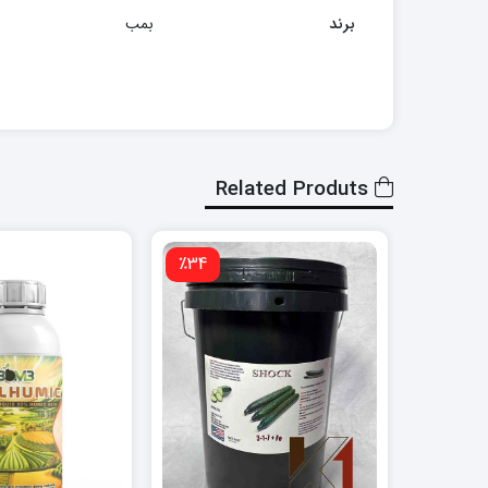
برند
بمب
Related Produts
٪34