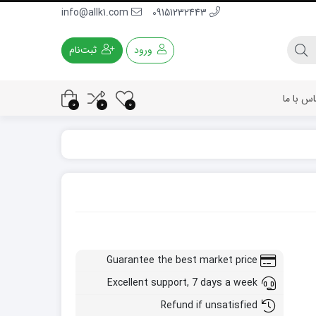
info@allk1.com
09151232443
ورود
ثبت‌نام
اس با ما
0
0
0
Guarantee the best market price
Excellent support, 7 days a week
Refund if unsatisfied