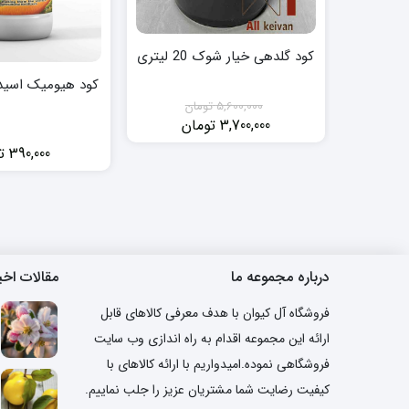
کود گلدهی خیار شوک 20 لیتری
کود هیومیک اسید بمب1
5,600,000
تومان
3,700,000
تومان
قیمت
قیمت
فعلی:
اصلی:
390,000
ت
3,700,000 تومان.
5,600,000 تومان
بود.
درباره مجموعه ما
مقالات اخی
فروشگاه آل کیوان با هدف معرفی کالاهای قابل
ارائه این مجموعه اقدام به راه اندازی وب سایت
فروشگاهی نموده.امیدواریم با ارائه کالاهای با
کیفیت رضایت شما مشتریان عزیز را جلب نماییم.