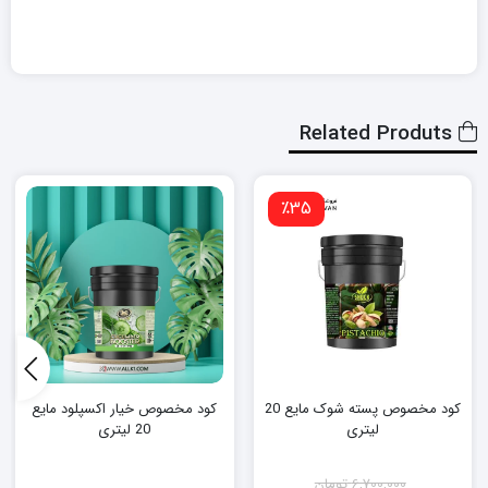
Related Produts
٪35
کود مخصوص پسته شوک مایع 20
کود مخصوص خیار اکسپلود مایع
لیتری
20 لیتری
6,700,000
تومان