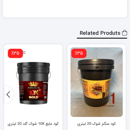
Related Produts
٪35
٪35
کود منگنز شوک 20 لیتری
کود مایع 10X شوک گلد 20 لیتری