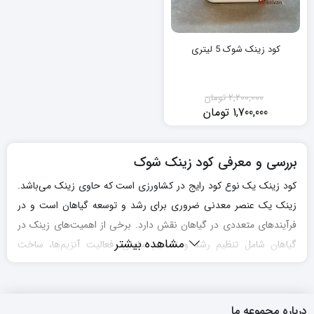
کود زینک شوک 5 لیتری
2,200,000
تومان
1,700,000
تومان
قیمت
قیمت
فعلی:
اصلی:
1,700,000 تومان.
2,200,000 تومان
بود.
بررسی و معرفی کود زینک شوک
کود زینک یک نوع کود رایج در کشاورزی است که حاوی زینک می‌باشد.
زینک یک عنصر معدنی ضروری برای رشد و توسعه گیاهان است و در
فرآیندهای متعددی در گیاهان نقش دارد. برخی از اهمیت‌های زینک در
مشاهده بیشتر
گیاهان شامل تنظیم رشد و تقسیم سلولی، فعالیت آنزیم‌ها، ساخت
پروتئین‌ها و کلروفیل، تنظیم متابولیسم کربوهیدرات و ساخت بذرها
می‌باشد.
کود زینک شوک
عموما به عنوان یک ماده تقویت‌کننده برای خاک
استفاده می‌شود. با اعمال کود زینک به خاک، این عنصر معدنی به گیاهان
درباره مجموعه ما