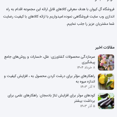
در دسترس قرار می‌گیرد و می‌تواند نقش مهمی در بهبود رشد و عملکرد
فروشگاه آل کیوان با هدف معرفی کالاهای قابل ارائه این مجموعه اقدام به راه
گیاهان ایفا کند. کود زینک می‌تواند به خاک به صورت مستقیم یا از طریق
اندازی وب سایت فروشگاهی نموده.امیدواریم با ارائه کالاهای با کیفیت رضایت
آبیاری ورود یابد.
شما مشتریان عزیز را جلب نماییم.
در کود زینک شوک ، غلظت زینک به میزان 31 درصد است. بدین معنا که
در هر واحد حجمی از کود، 31 درصد آن زینک است. غلظت 31 درصد
کود مایع شوک
زینک در کود نشان می‌دهد که این
، حاوی مقدار بالایی
مقالات اخیر
از زینک است و می‌تواند به عنوان یک منبع غنی از این عنصر معدنی برای
سرمازدگی محصولات کشاورزی: علل، خسارات و روش‌های جامع
گیاهان عمل کند.
پیشگیری
8 خرداد 1404
راهکارهای مؤثر برای درشت کردن محصول به ، افزایش کیفیت و
اندازه میوه به
7 آذر 1403
کودهای موثر برای افزایش تناژ بادمجان: راهکارهای علمی برای
برداشت بیشتر
5 آذر 1403