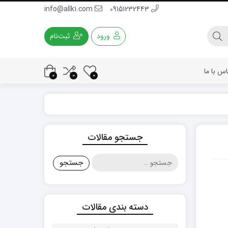
info@allk1.com
09151232443
ورود
ثبت‌نام
اس با ما
0
0
0
جستجو مقالات
جستجو
برای:
دسته بندی مقالات