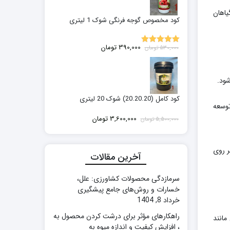
یاهان
کود مخصوص گوجه فرنگی شوک 1 لیتری
قیمت
قیمت
390,000
تومان
530,000
تومان
5.00
نمره
اصلی:
فعلی:
از 5
530,000 تومان
390,000 تومان.
بود.
کود کامل (20.20.20) شوک 20 لیتری
توسعه
قیمت
قیمت
3,600,000
تومان
5,500,000
تومان
اصلی:
فعلی:
5,500,000 تومان
3,600,000 تومان.
ر روی
بود.
آخرین مقالات
سرمازدگی محصولات کشاورزی: علل،
خسارات و روش‌های جامع پیشگیری
خرداد 8, 1404
راهکارهای مؤثر برای درشت کردن محصول به
مانند
، افزایش کیفیت و اندازه میوه به