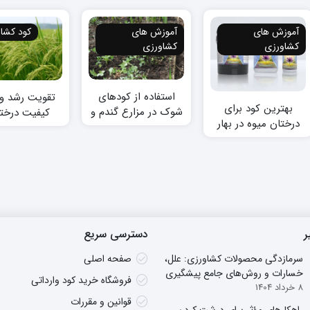
آموزش های
آموزش های
کود کشا
کشاورزی
کشاورزی
استفاده از کودهای
تقویت رشد و 
بهترین کود برای
شوک در مزارع گندم و
کیفیت درختا
درختان میوه در بهار
کاهش هزینه ‌ها
استفاده از کو
ر
دسترسی سریع
سرمازدگی محصولات کشاورزی: علل،
صفحه اصلی
خسارات و روش‌های جامع پیشگیری
فروشگاه خرید کود وارداتی
8 خرداد 1404
قوانین و مقررات
راهکارهای مؤثر برای درشت کردن