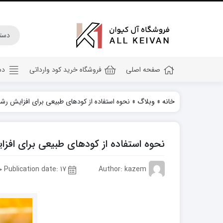
صفحه اصلی
فروشگاه خرید کود وارداتی
دس
خانه
»
وبلاگ
»
نحوه استفاده از کودهای طبیعی برای افزایش رشد
کود هیومیک اسید
کود جلبک دریایی
نحوه استفاده از کودهای طبیعی برای افز
کود کامل ۲۰ ۲۰ ۲۰
کود npk
Author: kazem
Publication date: 17 خرداد 1402
کود آهن
کود پتاس
کود فسفر بالا
کود گلدهی(کود ۱۲ ۱۲ ۳۶)
کود آمینو اسید