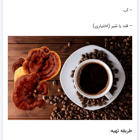
– آب
– قند یا شیر (اختیاری)
طریقه تهیه: