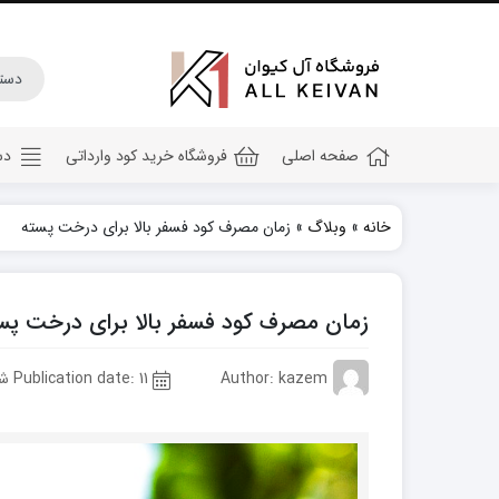
صفحه اصلی
فروشگاه خرید کود وارداتی
دس
خانه
»
وبلاگ
»
زمان مصرف کود فسفر بالا برای درخت پسته
کود هیومیک اسید
کود جلبک دریایی
زمان مصرف کود فسفر بالا برای درخت پس
کود کامل ۲۰ ۲۰ ۲۰
کود npk
Author: kazem
Publication date: 11 شهریور 1403
کود آهن
کود پتاس
کود فسفر بالا
کود گلدهی(کود ۱۲ ۱۲ ۳۶)
کود آمینو اسید