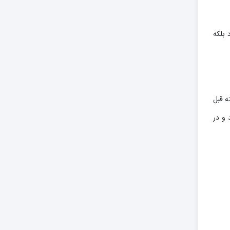
 بلکه
 پاییز رشد بیشتری نسبت به سایر فصل‌ها دارند، بنابراین توصیه می‌شود حدود ۲ هفته قبل
 و در