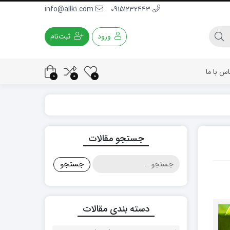
info@allk1.com
09151232443
ورود
ثبت‌نام
اس با ما
0
0
0
جستجو مقالات
جستجو
برای:
دسته بندی مقالات