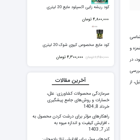
کود ریشه زایی اکسپلود مایع 20 لیتری
4,800,000
تومان
 و یا Coconut tree در علم زیست‌شناسی
کود مایع مخصوص کیوی شوک 20 لیتری
مزه و
قیمت
قیمت
4,300,000
تومان
6,450,000
تومان
د، در
اصلی:
فعلی:
6,450,000 تومان
4,300,000 تومان.
بررسی
بود.
آخرین مقالات
ل، از
سرمازدگی محصولات کشاورزی: علل،
خسارات و روش‌های جامع پیشگیری
خرداد 8, 1404
راهکارهای مؤثر برای درشت کردن محصول به
، افزایش کیفیت و اندازه میوه به
آذر 7, 1403
کودهای موثر برای افزایش تناژ بادمجان: