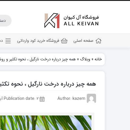
صفحه اصلی
فروشگاه خرید کود وارداتی
دس
خانه
»
وبلاگ
»
همه چیز درباره درخت نارگیل ، نحوه تکثیر و ر
کود هیومیک اسید
کود جلبک دریایی
همه چیز درباره درخت نارگیل ، نحوه تکث
کود کامل ۲۰ ۲۰ ۲۰
کود npk
Author: kazem
Publication date: 2 آبان 1402
کود آهن
کود پتاس
کود فسفر بالا
کود گلدهی(کود ۱۲ ۱۲ ۳۶)
کود آمینو اسید