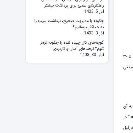
راهکارهای علمی برای برداشت بیشتر
آذر 5, 1403
چگونه با مدیریت صحیح، برداشت سیب را
به حداکثر برسانیم؟
آذر 3, 1403
گوجه‌های کال چیده شده را چگونه قرمز
کنیم؟ ترفندهای آسان و کاربردی
آبان 30, 1403
نارگیل یک درخت گرمسیری است که میوه‌اش منبع غذا و درآمد برای مردم ساکن در مناطق گرمسیری به حساب می آید. این درخت می‌تواند تا ۳۰
وشیدنی
 شده است. نام جنس آن “Cocos” و نام گونه آن
“nucifera” است. نام جنس “Cocos” از کلمه پرتغالی “coco” گرفته شده است که به معنای “گیاه نارگیل” است. همچنین، نام گونه “nucifera” در
Cocos nucif” به معنای “گیاه نارگیل