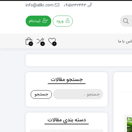
info@allk1.com
09151232443
ورود
ثبت‌نام
اس با ما
0
0
0
جستجو مقالات
جستجو
برای:
دسته بندی مقالات