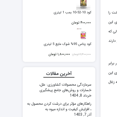
بود.
کود 10-52-10 بمب 1 لیتری
خت را
ی این
400,000
تومان
لی که
 دارد. درختان زرشک گونه‌های متفاوتی دارند، در واقع این درختان بیش از ۴۰۰ رقم دارند
کود پتاس 95% شوک مایع 5 لیتری
قیمت
قیمت
1,800,000
تومان
2,300,000
تومان
اصلی:
فعلی:
ر برابر
2,300,000 تومان
1,800,000 تومان.
بود.
ی این
آخرین مقالات
 زغال
سرمازدگی محصولات کشاورزی: علل،
خسارات و روش‌های جامع پیشگیری
خرداد 8, 1404
راهکارهای مؤثر برای درشت کردن محصول به
، افزایش کیفیت و اندازه میوه به
آذر 7, 1403