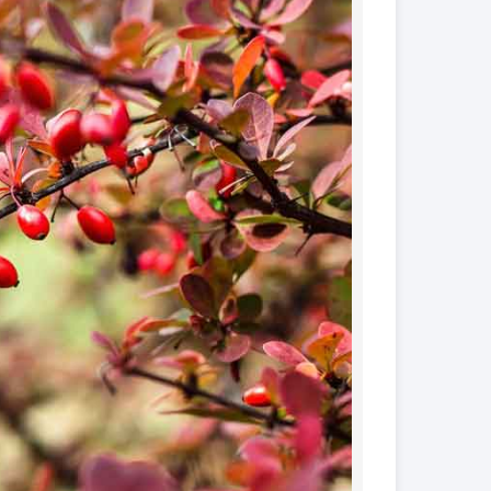
کود فروت ست
کود گیاهان آپارتمانی