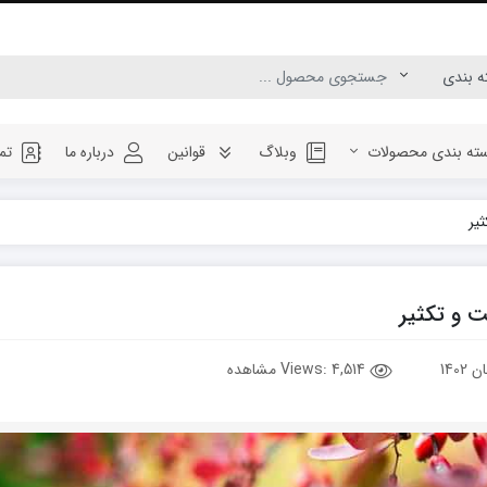
ته بندی محصولات
وبلاگ
قوانین
درباره ما
تم
یر
 و تکثیر
Views:
4,514 مشاهده