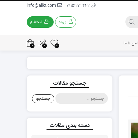
info@allk1.com
09151232443
ورود
ثبت‌نام
اس با ما
0
0
0
جستجو مقالات
جستجو
برای:
دسته بندی مقالات