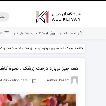
صفحه اصلی
فروشگاه خرید کود وارداتی
دس
خانه
»
وبلاگ
»
همه چیز درباره درخت زرشک ، نحوه کاشت و تکث
کود هیومیک اسید
کود جلبک دریایی
همه چیز درباره درخت زرشک ، نحوه کاشت
کود کامل ۲۰ ۲۰ ۲۰
کود npk
Author: kazem
Publication date: 11 آبان 1402
کود آهن
کود پتاس
کود فسفر بالا
کود گلدهی(کود ۱۲ ۱۲ ۳۶)
کود آمینو اسید