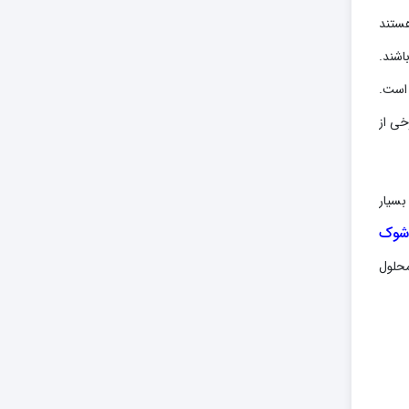
هستند
اشند.
 است.
خی از
بسیار
شوک
محلول