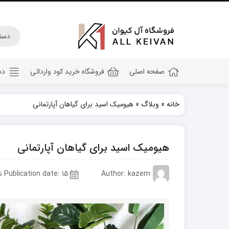
صفحه اصلی
فروشگاه خرید کود وارداتی
دس
خانه
»
وبلاگ
»
هیومیک اسید برای گیاهان آپارتمانی
کود هیومیک اسید
کود جلبک دریایی
هیومیک اسید برای گیاهان آپارتمانی
کود کامل ۲۰ ۲۰ ۲۰
کود npk
Author: kazem
Publication date: 15 شهریور 1402
کود آهن
کود پتاس
کود فسفر بالا
کود گلدهی(کود ۱۲ ۱۲ ۳۶)
کود آمینو اسید