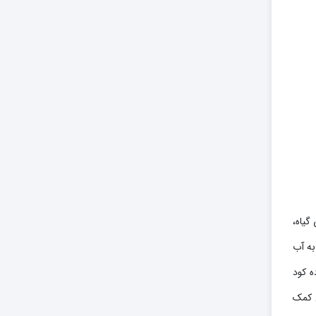
گیاه،
به آب
ه کود
ن کمک