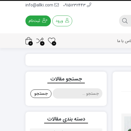
info@allk1.com
09151232443
ورود
ثبت‌نام
اس با ما
0
0
0
جستجو مقالات
جستجو
برای:
دسته بندی مقالات