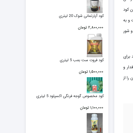
ن کود
کود آپارتمانی شوک 20 لیتری
 و به
2,800,000
تومان
و شور
 برای
کود فروت ست بمب 5 لیتری
دار و
1,500,000
تومان
را از
کود مخصوص گوجه فرنگی اکسپلود 5 لیتری
1,100,000
تومان