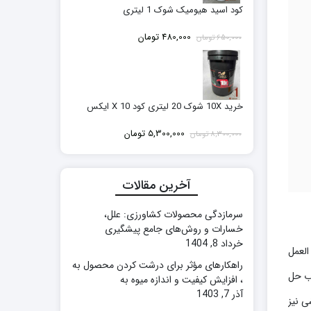
کود اسید هیومیک شوک 1 لیتری
قیمت
قیمت
480,000
تومان
650,000
تومان
اصلی:
فعلی:
650,000 تومان
480,000 تومان.
بود.
خرید 10X شوک 20 لیتری کود 10 X ایکس
قیمت
قیمت
5,300,000
تومان
8,300,000
تومان
اصلی:
فعلی:
8,300,000 تومان
5,300,000 تومان.
بود.
آخرین مقالات
سرمازدگی محصولات کشاورزی: علل،
خسارات و روش‌های جامع پیشگیری
خرداد 8, 1404
العمل
راهکارهای مؤثر برای درشت کردن محصول به
آب حل
، افزایش کیفیت و اندازه میوه به
آذر 7, 1403
ی نیز